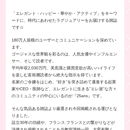
「エレガント・ハッピー・華やか・アクティブ」をキーワ
ードに、時代にあわせたラグジュアリーをお届けする雑誌
です☆
180万人規模のユーザーとコミュニケーションを深めてい
ます。
ゴージャスな世界観を彩るのは、人気女優やインフルエン
サー、そして読者です。
平均年収2,030万円、美意識と購買意欲が高いハイライフ
を楽しむ富裕層読者から絶大な指示を得ています。
名家のご令嬢をはじめ、“好き”を突き詰めて邁進する起業
家やCEO・医師など、エレガントに生きる”エレ派”な方々
のコミュニティの中心にいるのが『25ans』です。
そんな気品ある雑誌より厳選され今回掲載される運びとな
りました。
設立30年の功績や、フランス:フランスとの繋がりなどが
評価され掲載されることを当教室講師一同、大変有難く、